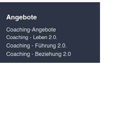
Angebote
Coaching-Angebote
Coaching - Leben 2.0.
Coaching - Führung 2.0.
Coaching - Beziehung 2.0
Firmen-Angebote
Authentische Führung. Begeisterte
Teams
Talente erkennen & entwickeln.
Starkes Teamwork. Starke
Mitarbeiter.
Materialien
GRATIS Webinar